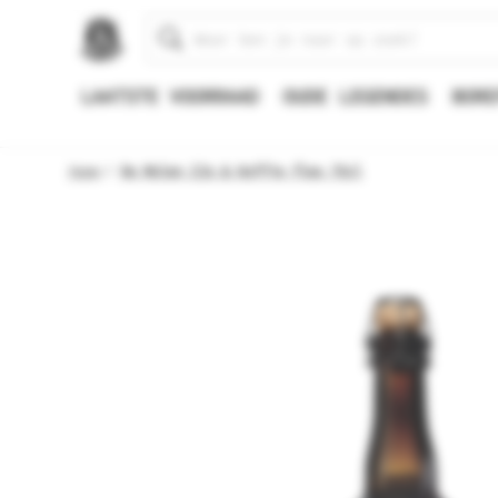
Zoeken
LAATSTE VOORRAAD
OUDE LEGENDES
BORE
Home
De Molen IJs & Koffie fles 75cl