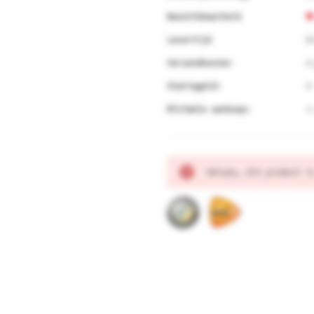
Beschikbaarheid
Levertijd
B
Verzendkosten
6
Statiegeld:
0
Minimale aankoop:
2
Huidige
Helaas, dit product i
voorraad: