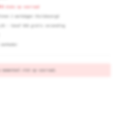
0
stuks op voorraad
innen 2 werkdagen thuisbezorgd
,95 - Vanaf €60 gratis verzending
 eenheden
s momenteel niet op voorraad.