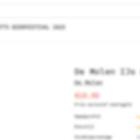
FTS BIERFESTIVAL 2025
De Molen IJs
De Molen
€10.99
Prijs exclusief statiegeld
Smaakprofiel
D
Bierstijl
B
Alcoholpercentage
1