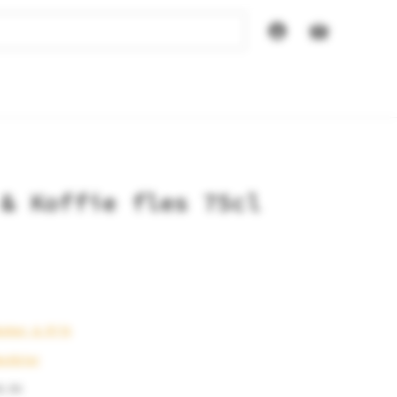
 & Koffie fles 75cl
onker & Rijk
ockbier
8.5%