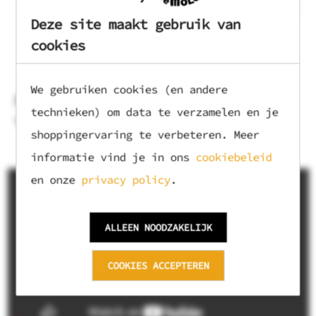
Deze site maakt gebruik van
cookies
We gebruiken cookies (en andere
Proef de sfeer en bekijk de
technieken) om data te verzamelen en je
voorgaande edities
shoppingervaring te verbeteren. Meer
Borefts 2024 aftermovie
informatie vind je in ons
cookiebeleid
en onze
privacy policy
.
ALLEEN NOODZAKELIJK
COOKIES ACCEPTEREN