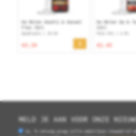
De Molen Kandij & Kaneel
De Molen Op & T
Fles 33cl
33cl
Quadruple | 10.5%
Pale Ale | 4.5%
€3.39
€2.49
MELD JE AAN VOOR ONZE NIEUW
Ja, ik ontvang graag jullie wekelijkse nieuwsbrief m