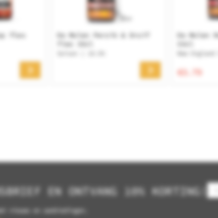
op fles
De Molen Perzik & Druif
De Molen R
fles 33cl
33cl
Saison | 10.5%
New England
€3.79
SBRIEF EN ONTVANG 10% KORTING!
et nieuws en aanbiedingen.