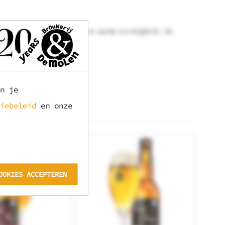
met een lichtzoete basis en warme kruidigheid. De
rwarmende afdronk.
n je
iebeleid
en onze
OOKIES ACCEPTEREN