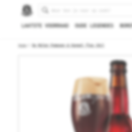
Zoeken
LAATSTE VOORRAAD
OUDE LEGENDES
BORE
Home
De Molen Pompoen & Kaneel fles 33cl