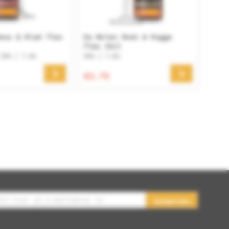
oos & Blad fles
De Molen Rook & Rogge
fles 33cl
 IPA | 7.5%
IPA | 7.5%
€3.79
Aanmelden