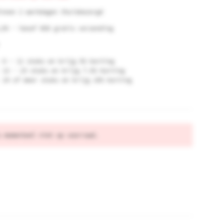
innen 2 werkdagen thuisbezorgd
,95 - Vanaf €60 gratis verzending
6 - 11 stuks en krijg 5% korting
12 - 23 stuks en krijg 7.5% korting
24 of meer stuks en krijg 10% korting
s momenteel niet op voorraad.