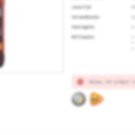
Levertijd
B
Verzendkosten
6
Statiegeld:
0
Multipacks:
Huidige
Helaas, dit product i
voorraad: