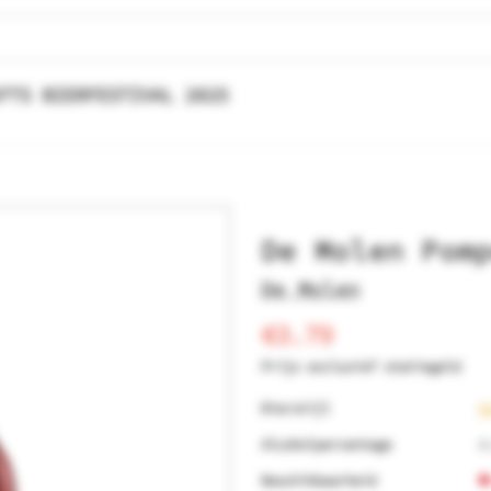
FTS BIERFESTIVAL 2025
De Molen Pom
De Molen
€3.79
Prijs exclusief statiegeld
Bierstijl
B
Alcoholpercentage
8
Beschikbaarheid