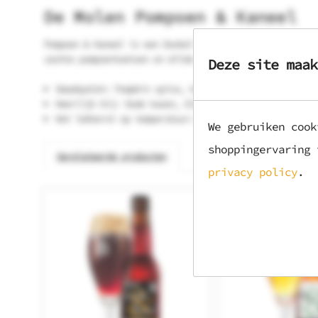
De Molen Pompoen & Kaneel
Pompoen & Kaneel is een Dunkel Bock met toevoeging van 
zachte pompoentoetsen en milde alcoholwarmte zorgen voo
Deze site maak
Smaakpalet: Pumpkin spice, kaneel en vol
Heerlijk bij: Oude kazen, blauwe kazen en stoofvlees
Het lekkerst op temperatuur: 8 graden Celsius
We gebruiken cook
shoppingervaring
Gerelateerde producten
privacy policy
.