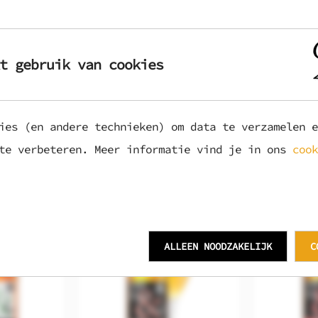
flespompoen, kaneel en pumpkinspice. Het bier is vol en moutig, 
r een rijke, herfstige smaakbeleving met een gebalanceerde en ve
t gebruik van cookies
ies (en andere technieken) om data te verzamelen e
 te verbeteren. Meer informatie vind je in ons
cook
ALLEEN NOODZAKELIJK
C