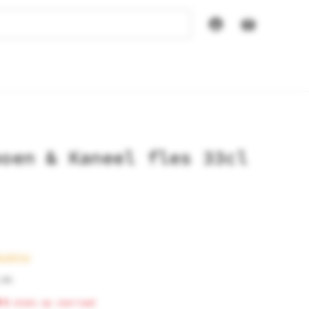
poen & Kaneel fles 33cl
ockbier
.0%
0
stuks op voorraad