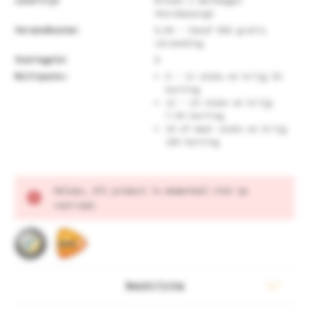
Levertijd
Binnen 2 werkdagen
thuisbezorgd
Verzendkosten
6,95 - Vanaf €60 gratis
verzending
Statiegeld:
0
Multipacks:
6 - 11 stuks en krijg 5%
korting
12 - 23 stuks en krijg
7.5% korting
24 of meer stuks en krijg
10% korting
Huidige
Helaas, dit product is momenteel niet op
voorraad:
voorraad.
Beschrijving