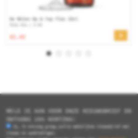
De Molen Op & Top fles 33cl
Pale Ale | 4.5%
€2.49
MELD JE AAN VOOR ONZE NIEUWSBRIEF EN
ONTVANG 10% KORTING!
Ja, ik ontvang graag jullie wekelijkse nieuwsbrief met
nieuws en aanbiedingen.