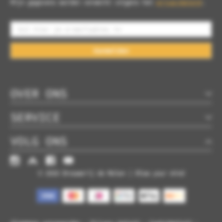
Mijn gegevens worden verwerkt volgens het
privacybeleid
.
Aanmelden
OVER ONS
SERVICE
VOLG ONS
© 2026 Brouwerij de Molen | Blow your mind