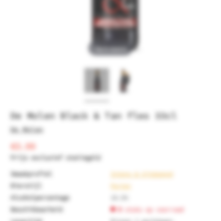
Tap to expand
De Molen Black & Tan fles 33cl
De Molen
€3.99
Prijs exclusief statiegeld
Smaakprofiel
Intens & Uitdagend
Bierstijl
Porter
Alcoholpercentage
10.5%
Beschikbaarheid
0
stuks op voorraad