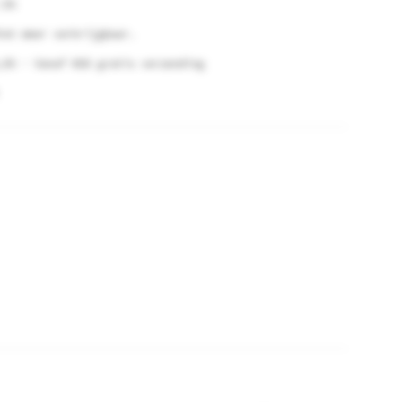
.5%
iet meer verkrijgbaar.
,95 - Vanaf €60 gratis verzending