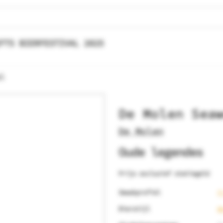
FTS BIERFESTIVAL 2025
cl
De Molen Sea
De Molen
Oude legendes
Prijs exclusief statiegeld
Smaakprofiel
F
Bierstijl
W