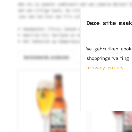
Wat als je zeewier combineert met een zomerse Weizen? D
met een ziltige toets. De citroen zorgt er op zijn beur
voor dat het bier een fris volle body heeft met een dro
Deze site maak
Smaakpalet: Citrus, banaan en ziltig
Heerlijk bij: Gerijpte en sterke kazen
Het lekkerste op temperatuur: 6 graden Celsius
We gebruiken cook
Gerelateerde producten
shoppingervaring
privacy policy
.