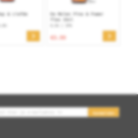
op & Liefde
De Molen Pina & Power
fles 33cl
4.8%
8.5% | IPA
€3.99
Aanmelden