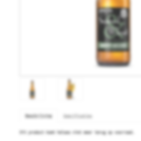
Beschrijving
Specificaties
Dit product komt helaas niet meer terug op voorraad.