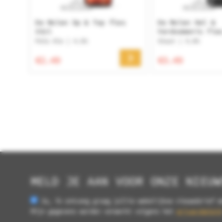
De Molen Op & Top fles
De Molen Hel &
33cl
Verdoemenis fle
Pale Ale | 4.5%
Stout | 9.0%
€2.49
€3.49
MELD JE AAN VOOR ONZE NIEUW
Ja, ik ontvang graag jullie wekelijkse nieuwsbrief m
Mijn gegevens worden verwerkt volgens het
privacybeleid