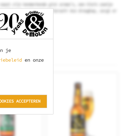
naast zijn kenmerkende gist aroma’s, een klein zoetje
t allemaal, samen met de Sorachi Ace drooghop, zorgt er
n je
iebeleid
en onze
OOKIES ACCEPTEREN