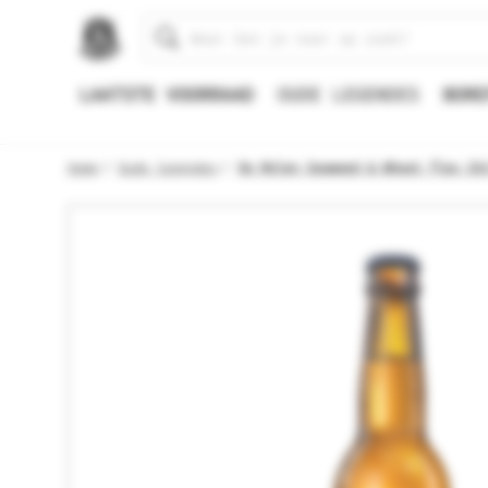
Zoeken
LAATSTE VOORRAAD
OUDE LEGENDES
BORE
Home
Oude legendes
De Molen Seaweed & Wheat fles 33