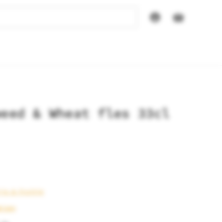
weed & Wheat fles 33cl
ris & Fruitig
eizen