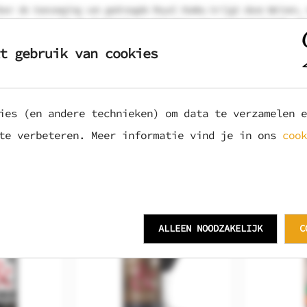
oor de toevoeging van gedroogde Royal Kombu krijgt deze Weizen, 
t weer voor dat de frisheid van het bier ook overeind blijft. Di
ge afdronk.
t gebruik van cookies
ies (en andere technieken) om data te verzamelen e
 te verbeteren. Meer informatie vind je in ons
cook
ALLEEN NOODZAKELIJK
C