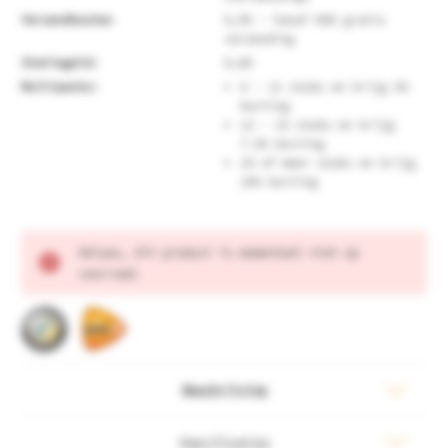
Verzendkosten
6,95 - Vanaf €60 gratis
verzending
Statiegeld:
0,00
Multipacks:
6 - 11 stuks en krijg 5%
korting
12 - 23 stuks en krijg
7.5% korting
24 of meer stuks en krijg
10% korting
Huidige
Helaas, dit product is momenteel niet op
voorraad:
voorraad.
Beschrijving
Specificaties