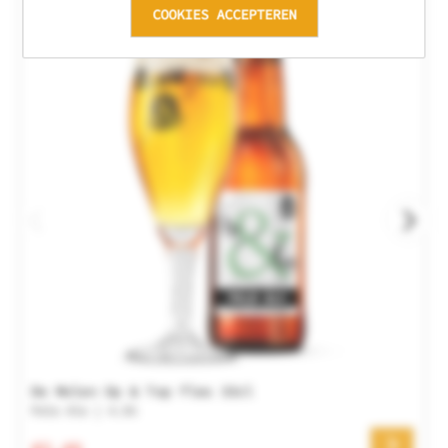
COOKIES ACCEPTEREN
De Molen Op & Top fles 33cl
Pale Ale | 4.5%