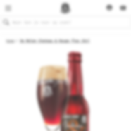
Zoeken
Home
De Molen Chateau & Rouge fles 33cl