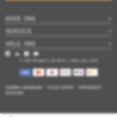
OVER ONS
SERVICE
VOLG ONS
© 2026 Brouwerij de Molen | Blow your mind
Algemene voorwaarden
-
Privacy beleid
-
Cookiebeleid
-
Disclaimer