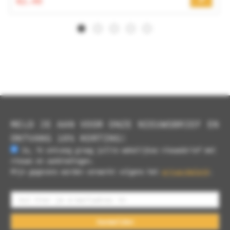
€2.49
MELD JE AAN VOOR ONZE NIEUWSBRIEF EN
ONTVANG 10% KORTING!
Ja, ik ontvang graag jullie wekelijkse nieuwsbrief met
nieuws en aanbiedingen.
Mijn gegevens worden verwerkt volgens het
privacybeleid
.
Aanmelden