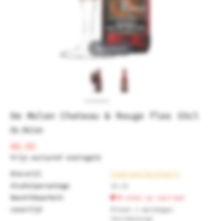
Tap to expand
De Molen Chateau & Rouge fles 33cl
De Molen
€6.95
Prijs exclusief statiegeld
Bierstijl
Quadrupel/Gerstewijn
Alcoholpercentage
10.1%
Beschikbaarheid
0
stuks op voorraad
Levertijd
Binnen 2 werkdagen
thuisbezorgd