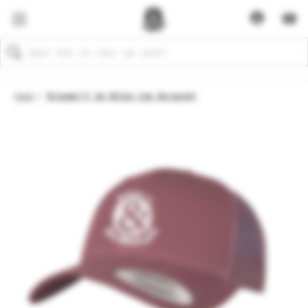
Zoeken
Home
Brouwerij de Molen Cap Burgundy
Sale