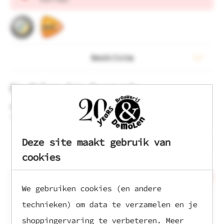
Beschrijving
De Molen Cap Burgundy
Brouwerij de Molen cap in de kleur Burgundy. Verstelbaar
in verschillende maten. Passend voor iedereen!
Deze site maakt gebruik van
Gerelateerde producten
cookies
Sale
We gebruiken cookies (en andere
technieken) om data te verzamelen en je
shoppingervaring te verbeteren. Meer