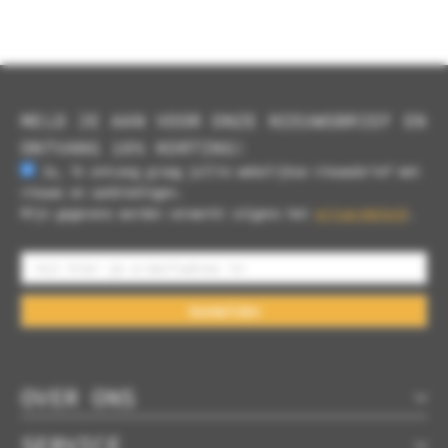
MELD JE AAN VOOR ONZE NIEUWSBRIEF EN
ONTVANG 10% KORTING!
Ja, ik ontvang graag jullie wekelijkse nieuwsbrief met
nieuws en aanbiedingen.
Mijn gegevens worden verwerkt volgens het
privacybeleid
.
Aanmelden
OVER ONS
SERVICE