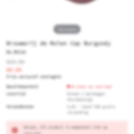
Tap to expand
Brouwerij de Molen Cap Burgundy
De Molen
€19.99
€9.99
Prijs exclusief statiegeld
Beschikbaarheid
0
stuks op voorraad
Levertijd
Binnen 2 werkdagen
thuisbezorgd
Verzendkosten
6,95 - Vanaf €60 gratis
verzending
Huidige
Helaas, dit product is momenteel niet op
voorraad:
voorraad.