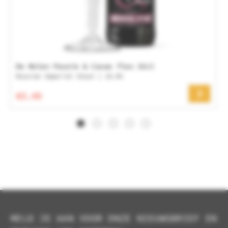
De Molen Passie & Cacao fles 33cl
Russian Imperial Stout | 10.0%
€3.49
MELD JE AAN VOOR ONZE NIEUWSBRIEF EN