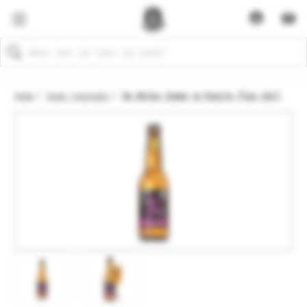
Zoeken
Home
Oude legendes
De Molen Zomer & Passie fles 33cl