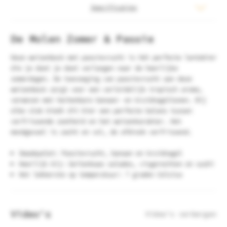
Specificaties
De Molen Zomer & Passie
Deze weizenbock met passievrucht is hét perfecte lentebier
die je doet je doet verlangen naar de heerlijke
zomerdagen. De toevoeging van passievrucht aan deze
weizenbock zorgt voor een verleidelijk tropisch aroma,
verweven met herkenbare banaan- en kruidnageltonen. Bij
elke slok biedt dit bier een perfecte balans tussen
verfrissende zoetheid en het weizenkarakter. Het
mondgevoel is zacht en vol, de afdronk verfrissend.
Smaakpalet: Passievrucht, banaan en kruidnagel
Heerlijk bij: Geitenkaas salades, visgerechten en sushi
Het lekkerste op temperatuur: 7 graden Celsius
Video's
Video's verbergen