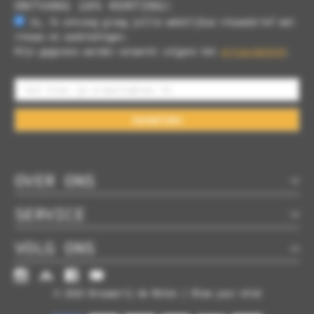
ONTVANG 10% KORTING!
Ja, ik ontvang graag jullie wekelijkse nieuwsbrief met
nieuws en aanbiedingen.
Mijn gegevens worden verwerkt volgens het
privacybeleid
.
Aanmelden
OVER ONS
SERVICE
VOLG ONS
© 2026 Brouwerij de Molen | Blow your mind