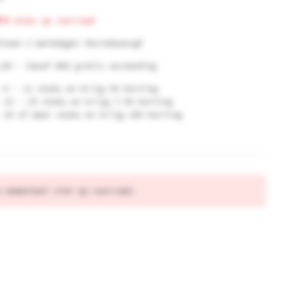
0
stuks op voorraad
innen 2 werkdagen thuisbezorgd
,95 - Vanaf €60 gratis verzending
6 - 11 stuks en krijg 5% korting
12 - 23 stuks en krijg 7.5% korting
24 of meer stuks en krijg 10% korting
s momenteel niet op voorraad.