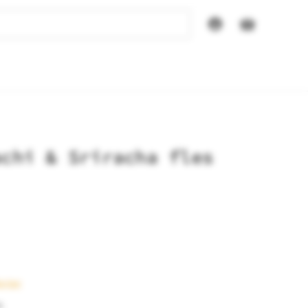
achi & Sriracha fles
orter
%