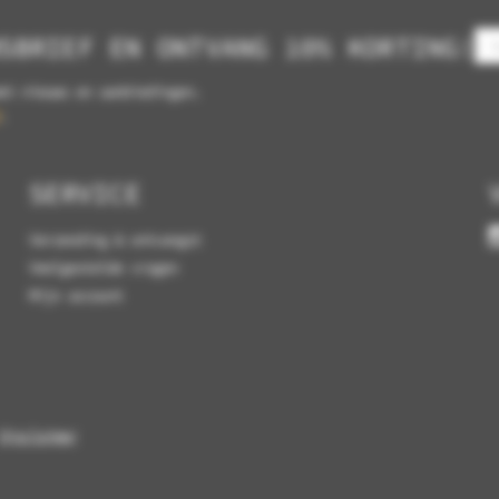
SBRIEF EN ONTVANG 10% KORTING!
et nieuws en aanbiedingen.
.
SERVICE
Verzending & ontvangst
Veelgestelde vragen
Mijn account
Disclaimer