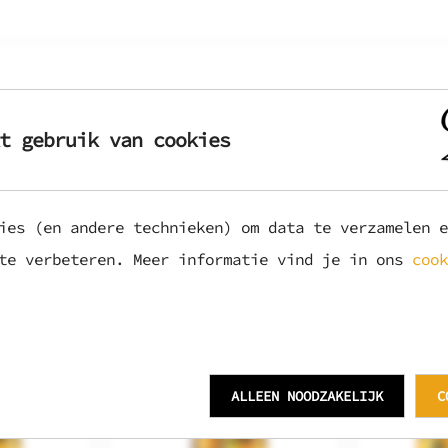
koffie, geroosterde mout en een vleugje gebrande suiker. De body
t gebruik van cookies
e volle smaak van koffie, ondersteund door zoete tonen van karam
ele hint van chili die voor een verwarmende afdronk zorgt. De co
ttige twist.
ies (en andere technieken) om data te verzamelen e
kos desserts
 te verbeteren. Meer informatie vind je in ons
cook
ALLEEN NOODZAKELIJK
C