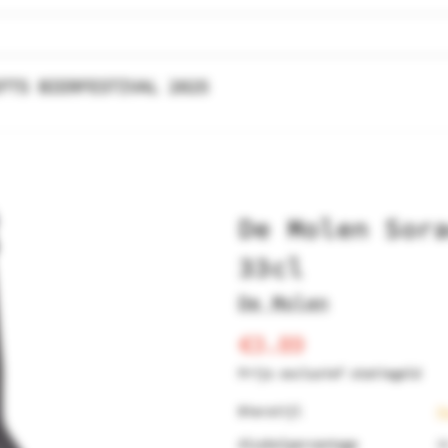
FTS BIERFESTIVAL 2025
De Molen Sor
33cl
De Molen
€3.89
Prijs exclusief statiegeld
Bierstijl
P
Alcoholpercentage
8