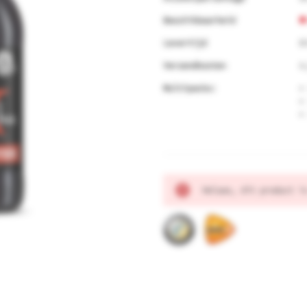
Beschikbaarheid
Levertijd
B
Verzendkosten
6
Multipacks:
Huidige
Helaas, dit product i
voorraad: