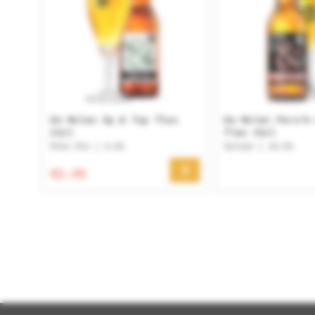
De Molen Op & Top fles
De Molen Perzik
33cl
fles 33cl
Pale Ale | 4.5%
Saison | 10.5%
€2.49