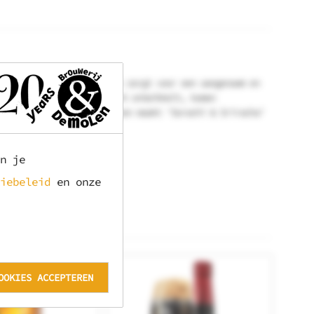
 is medium tot licht, wat zorgt voor een aangenaam en
el. Naarmate de smaak zich ontwikkelt, komen
mbinatie van deze elementen maakt 'Sorachi & Sriracha'
n je
iebeleid
en onze
OOKIES ACCEPTEREN