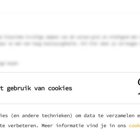
e klassieke kruidige smaken van de saison-gist en eindigend met 
aar en met een hoog koolzuurgehalte. Dit bier doet je verlangen 
ige kazen
t gebruik van cookies
ft gebrouwen! Niet echt een voor de hand liggende stijl voor de 
ies (en andere technieken) om data te verzamelen e
 dat een sierlijke & hagelwitte fijne schuimkraag draagt. De cha
 te verbeteren. Meer informatie vind je in ons
cook
 Nelson Sauvin-hop, die bekendstaat om haar witte druivenaroma's