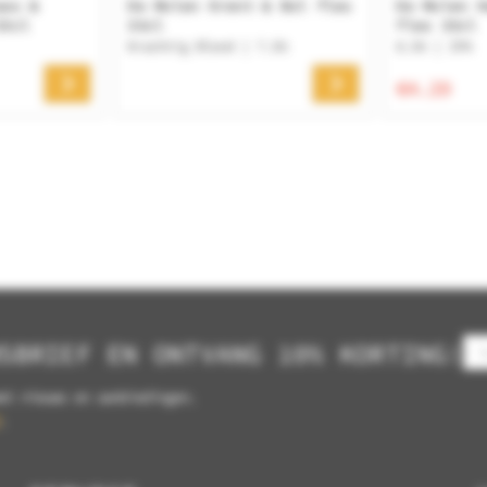
aas &
De Molen Krent & Bol fles
De Molen H
33cl
33cl
fles 33cl
Krachtig Blond | 7.5%
8.5% | IPA
€4.29
SBRIEF EN ONTVANG 10% KORTING!
et nieuws en aanbiedingen.
.