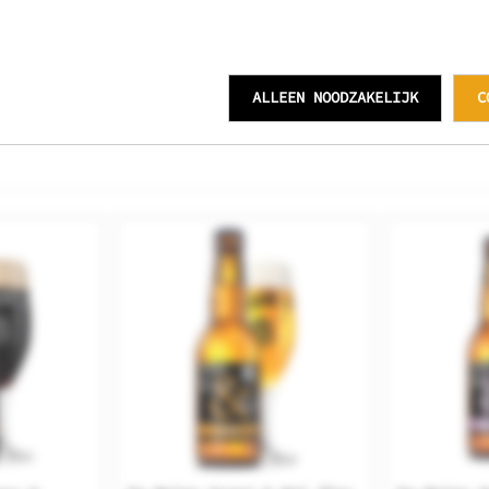
ier om het nieuwe jaar mee in te luiden. Ondanks de 9% abv een g
ALLEEN NOODZAKELIJK
C