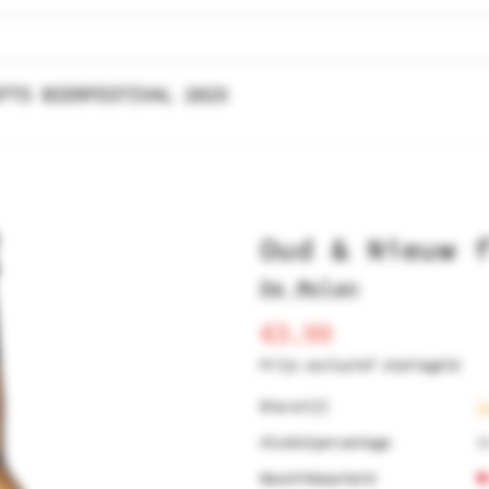
FTS BIERFESTIVAL 2025
Oud & Nieuw 
De Molen
€3.99
Prijs exclusief statiegeld
Bierstijl
S
Alcoholpercentage
9
Beschikbaarheid