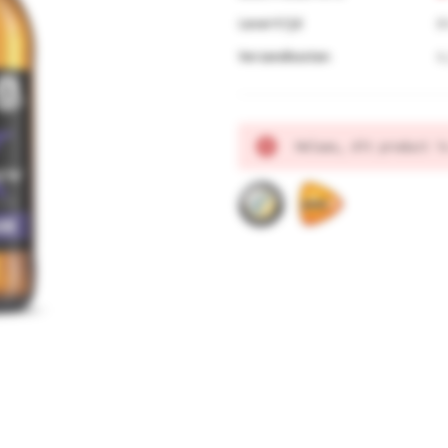
Levertijd
B
Verzendkosten
6
Huidige
Helaas, dit product i
voorraad: