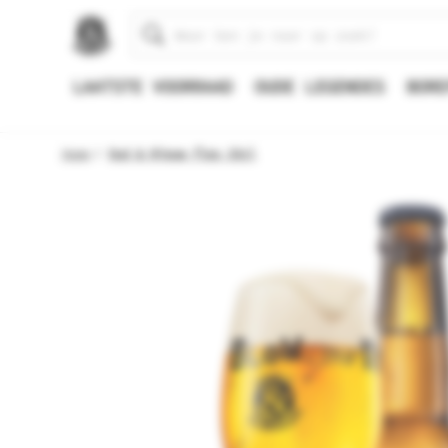
Zoeken
LAATSTE VOORRAAD
OUDE LEGENDES
BORE
Home
Oud & Nieuw fles 33cl