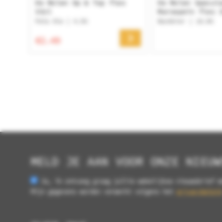
De Molen Op & Top fles
De Molen Specul
33cl
Marsepein fles 
Pale Ale | 4.5%
Bockbier | 10.0%
€2.49
MELD JE AAN VOOR ONZE NIEUW
Ja, ik ontvang graag jullie wekelijkse nieuwsbrief m
Mijn gegevens worden verwerkt volgens het
privacybeleid