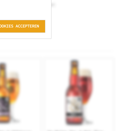
evaarlijk fijne doordrinker!
OOKIES ACCEPTEREN