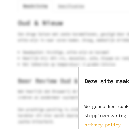
Beschrijving
Specificaties
Oud & Nieuw
Een droge Saison met zoete karameltonen, gevolgd door d
witte wijn in naar voren komen. Droog, makkelijk drinkb
Smaakpalet: Kruidige, witte wijn en karamel
Heerlijk bij: Wit vis, mosselen, zalm, blauwe en rom
Het lekkerste op temperatuur: 6 graden Celsius
Beer Review Oud & Nieuw:
Deze site maak
Wat heerlijk dat Brouwerij de Molen een Brut Saison hee
creëren ze zondermeer vuurwerk!
We gebruiken cook
Een prachtige pareling is zichbaar in het goudgele bier
shoppingervaring
karakter dit bier wordt daarnaast ook versterkt door de
zachte bitterheid.
privacy policy
.