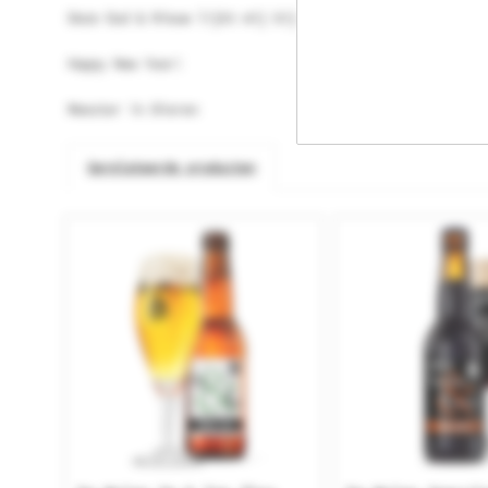
Deze Oud & Nieuw lijkt mij bij uitstek een heel mooi b
Happy New Year!
Meester in Bieren
Gerelateerde producten