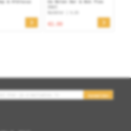
op & Hibiscus
De Molen Bar & Bok fles
33cl
Bockbier | 6.2%
€2.99
Aanmelden