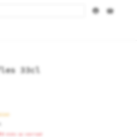
fles 33cl
aison
%
0
stuks op voorraad