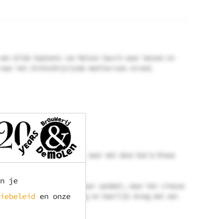
een milde hoptoets van Nelson Sauvin waar bessen en
naar het dichtstbijzijnde mediterrane strand.
tovenaars uit Bodegraven, maar met deze Oud & Nieuw
n je
mpagnegist heeft hierin haar aandeel, maar het vineuze
iebeleid
en onze
. Het bier is licht granig en heerlijk droog met een