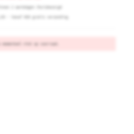
innen 2 werkdagen thuisbezorgd
,95 - Vanaf €60 gratis verzending
s momenteel niet op voorraad.