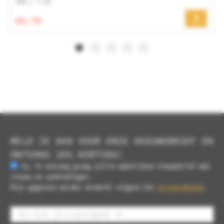
IPA | 7.1%
€2.79
MELD JE AAN VOOR ONZE NIEUWSBRIEF EN
ONTVANG 10% KORTING!
Ja, ik ontvang graag jullie wekelijkse nieuwsbrief met
nieuws en aanbiedingen.
Mijn gegevens worden verwerkt volgens het
privacybeleid
.