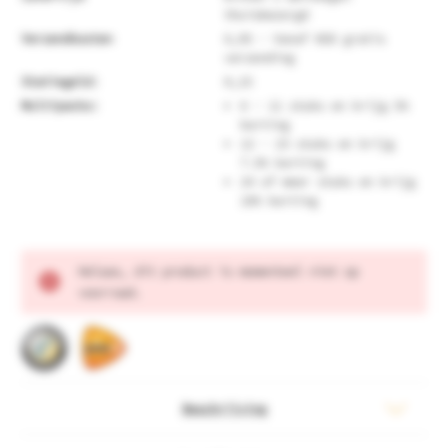
thuisbezorgd
Verzendkosten
6,95 - Vanaf €60 gratis
verzending
Statiegeld:
0,15
Multipacks:
6 - 11 stuks en krijg 5%
korting
12 - 23 stuks en krijg
7.5% korting
24 of meer stuks en krijg
10% korting
Huidige
Helaas, dit product is momenteel niet op
voorraad:
voorraad.
Beschrijving