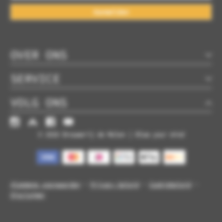
Aanmelden
OVER ONS
SERVICE
VOLG ONS
© 2026 Brouwerij de Molen | Blow your mind
Algemene voorwaarden
-
Privacy beleid
-
Cookiebeleid
-
Disclaimer