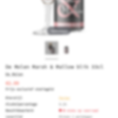
Tap to expand
De Molen Marsh & Mallow blik 33cl
De Molen
€2.99
Prijs exclusief statiegeld
Bierstijl
Porter
Alcoholpercentage
0.2%
Beschikbaarheid
0
stuks op voorraad
Levertijd
Binnen 2 werkdagen