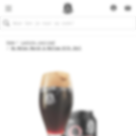
Zoeken
Home
Laatste voorraad
De Molen Marsh & Mallow blik 33cl