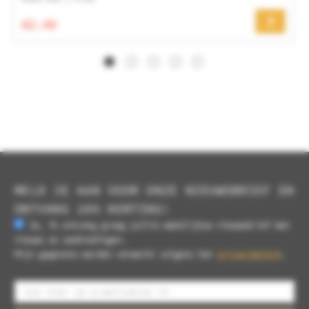
€2.49
MELD JE AAN VOOR ONZE NIEUWSBRIEF EN
ONTVANG 10% KORTING!
Ja, ik ontvang graag jullie wekelijkse nieuwsbrief met
nieuws en aanbiedingen.
Mijn gegevens worden verwerkt volgens het
privacybeleid
.