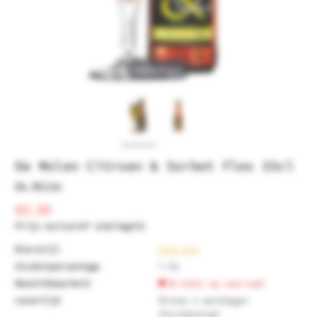
Tap to expand
De Molen Citroen & Sorbet Fles 33cl
De Molen
€3.59
Prijs exclusief statiegeld
Bierstijl
Pale Ale
Alcoholpercentage
7.5%
Beschikbaarheid
0
stuks op voorraad
Levertijd
Binnen 2 werkdagen
thuisbezorgd