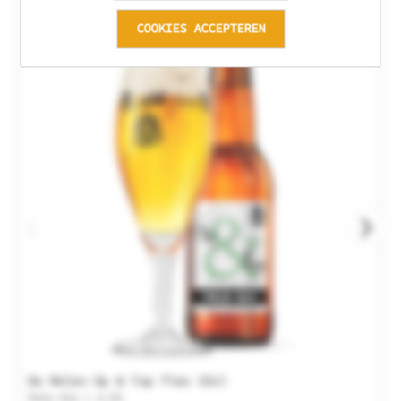
COOKIES ACCEPTEREN
De Molen Op & Top fles 33cl
Pale Ale | 4.5%