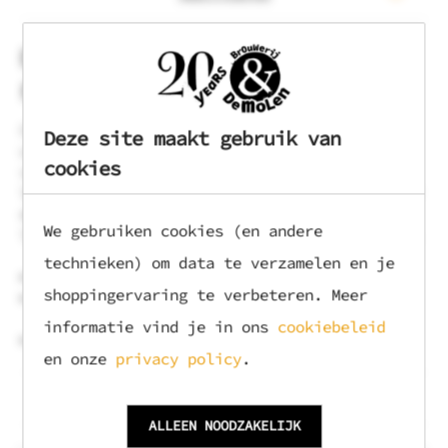
De Molen Citroen & Sorbet
Fles 33cl
Citroen & Sorbet is een frisse American Pale Ale met
Deze site maakt gebruik van
uitgesproken citrustoetsen, een licht zuurtje en een
cookies
verfijnd hoppig karakter. Het bier is dorstlessend en
levendig, met een gebalanceerde bitterheid die zorgt voor
een verkwikkende en doordrinkbare ervaring. Ideaal voor
We gebruiken cookies (en andere
liefhebbers van frisse, fruitige en karaktervolle bieren.
technieken) om data te verzamelen en je
Smaakpalet: Citrus, licht zuur en hoppig
shoppingervaring te verbeteren. Meer
Heerlijk bij: Vis salades, (gerookte) visgerechten en
sushi
informatie vind je in ons
cookiebeleid
Het lekkerst op temperatuur: 6 graden Celsius
en onze
privacy policy
.
Gerelateerde producten
ALLEEN NOODZAKELIJK