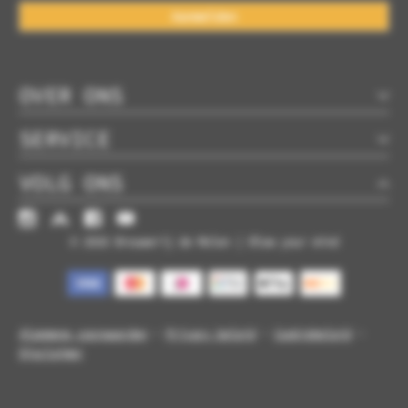
Aanmelden
OVER ONS
SERVICE
VOLG ONS
© 2026 Brouwerij de Molen | Blow your mind
Algemene voorwaarden
-
Privacy beleid
-
Cookiebeleid
-
Disclaimer