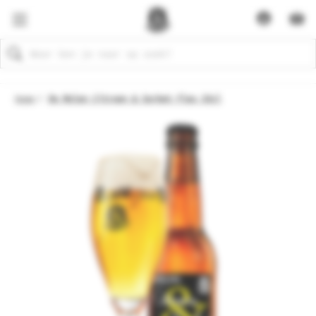
Zoeken
Home
De Molen Citroen & Sorbet Fles 33cl