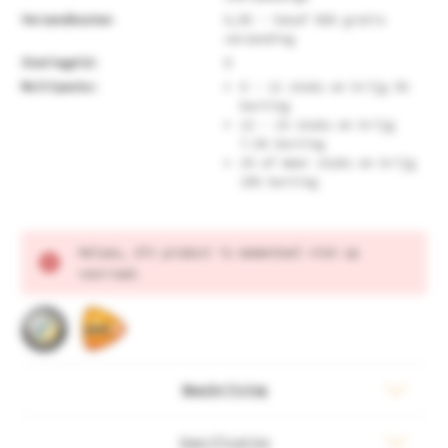
Verzendkosten
6,95 - Vanaf €60 gratis
verzending
Statiegeld:
0
Multipacks:
6 - 11 stuks en krijg 5%
korting
12 - 23 stuks en krijg
7.5% korting
24 of meer stuks en krijg
10% korting
Huidige
Helaas, dit product is momenteel niet op
voorraad:
voorraad.
Beschrijving
Specificaties