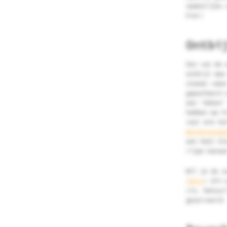
smakelijke 
hier!
Ontbi
Een van de 
ontbijt mee
steeds vake
gepocheerd 
een ‘deken’
hebben we h
voor wie he
Weihensteph
een heel kl
rijpe banaa
Wil je de z
Tokyo
: dit 
vis. Natuur
geserveerd!