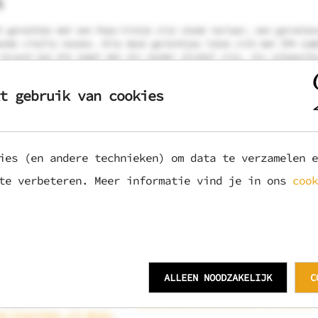
h
h gerechten met een Paas-tintje zijn steak tartaar, een garnalen
ende vitello tonato. Alle deze gerechtjes laten zich met IPA com
 brunch kan die zowel met als zonder alcohol zijn, als volwaardi
ider. Denk dan aan de enige echte
0.0% India Pale Ale
of de alco
iltje (Bird of Prey 0.2%)
,
Van Moll (Wanderlust)
of
BrewDog (Pun
t gebruik van cookies
l
 borrel serveer je natuurlijk een gemengde schotel met bijvoorbe
ies (en andere technieken) om data te verzamelen e
erse worsten en salades. En daarbij is gewoon niets fijner dan e
rend van een
Nederlands luxe pils
, dat overigens ook
alcoholvrij
 te verbeteren. Meer informatie vind je in ons
cook
n
glutenvrij pils
, een
Belgisch ‘Export Lager’
of een
strak gehop
 beter wordt de Paasborrel niet!
 vlees, vis, vega
aarom, maar we zien steeds vaker gehaktbrood voorbijkomen bij he
ALLEEN NOODZAKELIJK
C
 deze rijk en vullende schotel doet het uitstekend met een bitte
 dubbel/bruin dus! Kies uit
Nederlands trappistenbier uit Berkel
he klassieker uit Watou
.