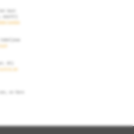
het best
, waarbij
ederlandse
 kabeljauw
isch
en. Wij
ruitig en
van, en Dare