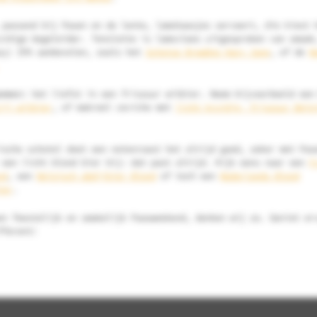
 passend bij Pasen en de lente, lamshaasjes serveert, die kiest 
uidige begeleider. Tenslotte is lamsvlees uitgesproken van smaak
zy) IPA aanbevelen, zoals het
Schotse BrewDog Hazy Jane
, of de
N
emmen: het liefst in een friszuur witbier. Neem bijvoorbeeld een
rij witbier
, of makreel ceviche met
licht kruidig, friszuur Belg
ische schotel doet een notenroast het altijd goed, zeker met Pas
 een licht blond bier bij: dat past altijd. Kijk eens naar een
F
nd
, een
Belgisch abdijbier Blond
of toch een
Nederlands Blond
ier
.
en feestelijk en smakelijk Paasweekend, denken wij zo. Geniet er
fferent!