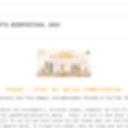
FTS BIERFESTIVAL 2025
Pasen - bier en spijs combinaties
plaatst door Rick Kempen, bierambassadeur Bier&cO on 31st Mar 20
lderen (en verstoppen!), servetjes vouwen, roomboter op tijd uit
 het amandelspijsbrood te smeren – Pasen, je kunt er maar beter 
zijn! En net als met kerst wordt het ook steeds meer een familie
d gegeten wordt. Zo krijgen wij steeds vaker de vraag naar wat n