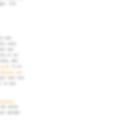
gen. Zie
ij het
te) zalm
met een
nte ui en
zalm, dan
 0.0%
is er
 Weizen van
es voor wie
l in een
rnardus
 de vette
ner worden