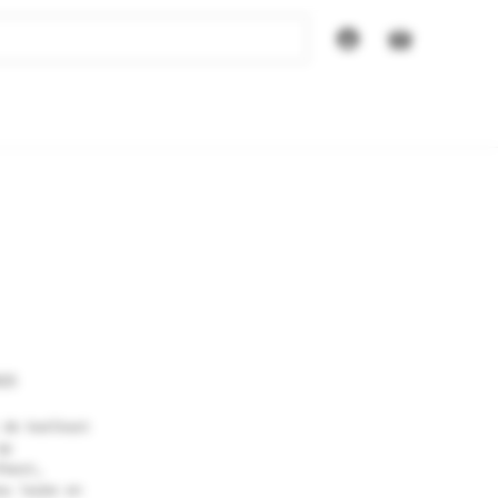
25
 de koelkast
op
feest,
ou leuke en