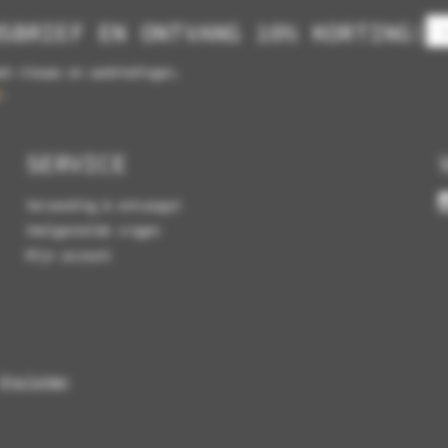
SBRIEF EN ONTVANG 10% KORTING!
et nieuws en aanbiedingen.
.
SERVICE
Verzending & ontvangst
Veelgestelde vragen
Mijn account
Disclaimer