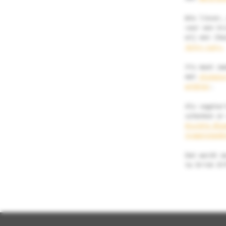
Wie liever,
voor een kr
wij een (Ha
Juicy Lucy.
Vis moet zw
met
glutenv
witbier
.
Als vegetar
schenken er
Kruidig Blo
trappistenb
Dat wordt e
to Drink Di