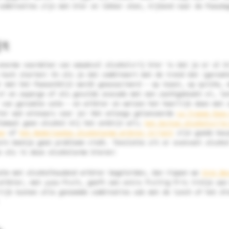
combinaties zijn met bier en lekker eten, kijkend naar de Paasda
jt
enorme voordelen van smaakvol alcoholvrij bier is dat je er al b
 kunt starten! En als je dat combineert met de trend dat (gerook
r met het Paasontbijt wordt geassocieerd – op toast, op quiche, 
ei en asperge of als gevulde avocado met een zachtgekookt ei, le
 van gerookte zalm – en witbier en weizen het heerlijk doen met 
ier wat winnaars voor je! Het onlangs gelanceerde
La Trappe Epos
lemaal geen alcohol bij het ontbijt wil;
het Duitse alcoholvrije
an
of
het Nederlandse alcoholarme witbier Vrijwit
zijn goede keuz
ein beetje geen probleem vindt. Tenslotte zit er evenveel alcoho
n als in deze alcoholarme bieren!
alm met alcoholhoudend witbier begeleiden, dan tippen we
Sint Be
witbier, met yuzu-fruit, geeft een extra fruitig-fris tintje aan
lijk kunnen alle genoemde combinaties ook met de lunch of het di