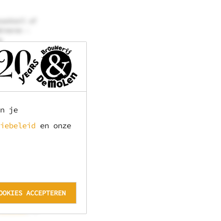
cocktail of
bineren –
g
holarme
k AF)
.
eld gevulde
n je
en goed glas
te krijgen
iebeleid
en onze
te Duitse
t Paasdiner.
OOKIES ACCEPTEREN
rzoete
-Enschot
, of