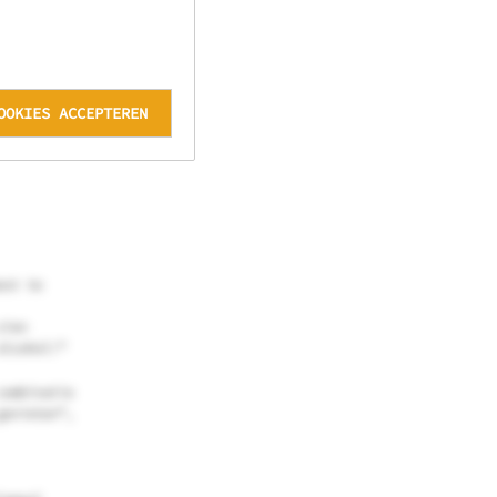
 natuurlijk
it ook geldt
van merkt!
nen door je
OOKIES ACCEPTEREN
erk. Jouw
est te
zien
alcohol!”
combinatie
genieten”,