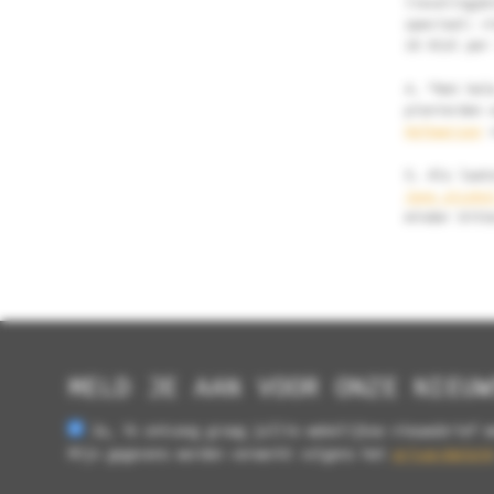
lievelingsb
speciaal: n
16 kCal per
4. “Het hel
pionierden 
Hefeweizen
v
5. Als laat
Jane alcoho
minder bitt
MELD JE AAN VOOR ONZE NIEUW
Ja, ik ontvang graag jullie wekelijkse nieuwsbrief m
Mijn gegevens worden verwerkt volgens het
privacybeleid