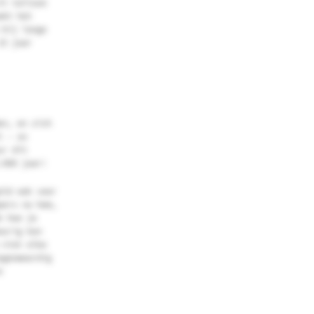
it talloze
akt het
 bij lange
15 jaar
en, en zich
l – zo
ur dit
.000 jaar!
old ook voor
pers na hem,
k hoe je
eurig kon
 niet elke
egenwoordig
e