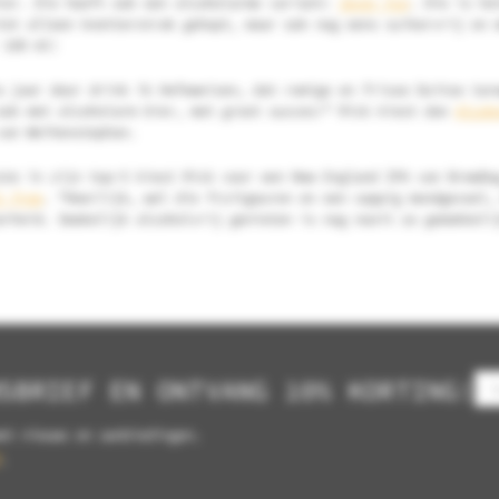
ier. Die heeft ook een alcoholarme variant:
Jever Fun
. Die is he
iet alleen knetterstrak gehopt, maar ook nog eens suikervrij en 
 100 ml!
e jaar door drink ik Hefeweizen, dat romige en frisse Duitse tar
ook met alcoholarm bier, met groot succes!” Rick kiest dan
Alcoh
an Weihenstephan.
ste in zijn top-5 kiest Rick voor een New England IPA van BrewD
l free
. “Heerlijk, wel die fruitgeuren en een sappig mondgevoel,
erheid. Smakelijk alcoholvrij genieten is nog nooit zo gemakkeli
SBRIEF EN ONTVANG 10% KORTING!
et nieuws en aanbiedingen.
.