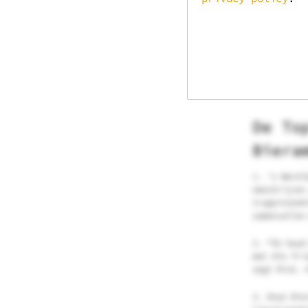
Overigens: 
altijd frui
voor vrucht
En wist je 
eten en dri
lichaam mer
De To
Biera
1. ’s Werel
omschrijven
trappistenb
samenvallen
2. “Ik houd
met die fri
zegt Rick. 
3. Onze Bie