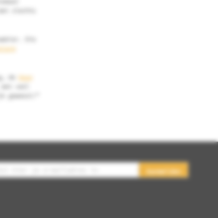
lemaal
met slechts
webier. Die
olarm
og, de
Haze
 met veel
jk geweest!”
Aanmelden