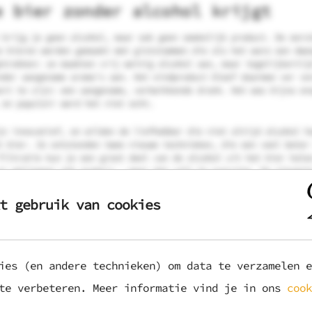
e bier zonder alcohol krijgt
 krijg je geen alcohol, maar ook geen smakelijk product. De eers
e bieren werden gemaakt met giststammen die als het ware een dwa
etrokken: ze maakten vrij weinig alcohol aan, maar tegelijkertij
nder aangename aroma’s aan. Het eindproduct bleef daarmee ver ve
ort te zijn: een aangename, verkwikkende drank. Het was bijna on
 en populair werd het niet echt.
jn innovatief, en wilden de liefhebber die niet altijd alcohol h
t bier. Zo ontstonden twee nieuwe technieken, die een veel beter
filtratie kun je een groot deel van de alcohol uit het bier hale
er weliswaar ook aroma’s – maar dat valt te overzien. De nieuwst
illatie’, is nog revolutionairder én beter. Alcohol ‘verdwijnt’ 
procenten achter de komma, en de aroma’s worden apart afgevangen
t gebruik van cookies
t bier gestopt. Het geeft je de complete drink- en smaakervaring
hol.
ies (en andere technieken) om data te verzamelen e
is nodig om de temperatuur waarop alcohol verdampt te verlagen. 
 op 78°C, maar bij temperatuur zou het bier volledig van smaak e
 te verbeteren. Meer informatie vind je in ons
cook
 Door het vacuüm verdampt de alcohol al veel eerder en verandere
ur verder niet. Mooi hè, die natuur!