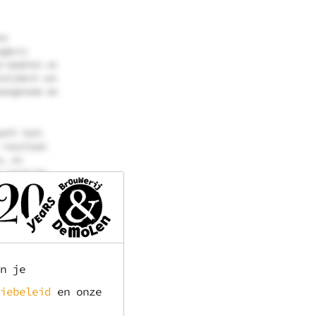
te
ngbuis
d maakten ze
rwijderd van
aangenaam om
oeft tóch
 resultaat
n, en
e techniek,
tot enkele
 en
, vrijwel
n je
Normaal
n kleur
iebeleid
en onze
n kleur,