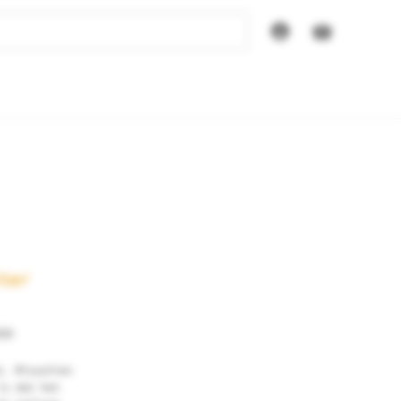
ter
26
t. Misschien
is dat het