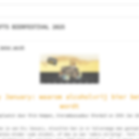
FTS BIERFESTIVAL 2025
 beter wordt
y January: waarom alcoholvrij bier be
wordt
plaatst door Rick Kempen, bierambassadeur Bier&cO on 29th Jan 20
oe je aan Dry January, misschien ben je er halverwege mee gestop
wieso minder vaak alcohol, of doe je aan ‘zebra striping’. Feit 