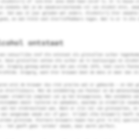
 alcoholvrij of -arm bier anno 2026 heen straf is. Er is keuze u
en ondanks dat je de smaakversterkende rol van alcohol mist, sma
er. Dat was 15 jaar geleden wel anders. Alcoholvrij bier smaakte
goed, en dat hield veel bierliefhebbers tegen. Wat is er in die 
lcohol ontstaat
een natuurlijke stof die ontstaat als gistcellen suiker tegenkom
n. Deze gistcellen zetten die suiker om in koolzuurgas en alcoho
et. Grappig genoeg weten we dat pas sinds 1876, toen Louis Paste
trafelde. Grappig, want bier brouwen doet de mens al meer dan 14
aren wist de brouwer dus niet precies wat er gebeurde – en dat g
en distillateurs. Met de ontdekking van Pasteur en de wetenschap
ouwer eindelijk compleet vat op het brouwproces. Men ontdekte oo
ststammen moest isoleren en opkweken, waarmee je eindelijk nauwk
 wat het eindresultaat was. Want er zijn tal van gistsoorten, en
 een aangename smaak en/ of geur. Vrijwel elke brouwerij heeft t
unieke giststam. Kleinere brouwers kopen hun gist in bij special
s – het geeft geen ‘unieke’ smaak, maar werkt perfect.