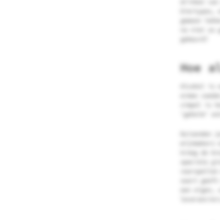
drinken van
biertypes, 
gewoon lekk
na niet zo 
gebeurd?
Hoe a
Alcohol is 
ermee voede
simpel is h
‘geheim’ on
Duizenden j
wijnmakers 
kreeg de br
speciale gi
voorspellen
soort geeft
een eigen, 
leverancier