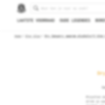
Zoeken
LAATSTE VOORRAAD
OUDE LEGENDES
BORE
Home
Bier blog
Dry January: waarom alcoholvrij bier
Dr
Ge
Misschien d
drink je so