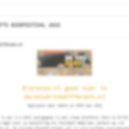
FTS BIERFESTIVAL 2025
different.nl
Bierenzo.nl gaat over in
daretodrinkdifferent.nl
Geplaatst door Admin on 28th Dec 2021
 is per 3-1-2022 overgegaan in een nieuw platform: Dare to Drink
vragen over je bestelling bij Bier&zO? Neem dan contact op via
zo.nl. De fysieke Bier&zO winkel zal in zijn huidige vorm doorga