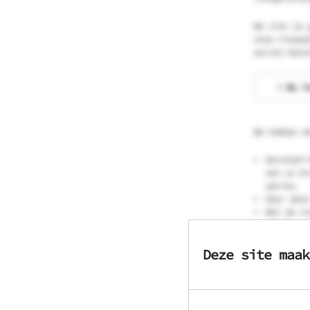
We zien je 
onze nieuws
eerste best
> Nu i
We hebben d
Daretodri
een zo br
advies.
Door deze
Met de ni
hebben na
worden.
Deze site maak
We zullen
special e
Spaar mee
Kortom, voo