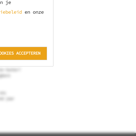
n je
n in zijn
iebeleid
en onze
 de
OOKIES ACCEPTEREN
on hunter?
gbare
ons
nd jaar