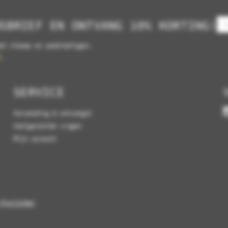
SBRIEF EN ONTVANG 10% KORTING!
et nieuws en aanbiedingen.
.
SERVICE
Verzending & ontvangst
Veelgestelde vragen
Mijn account
Disclaimer