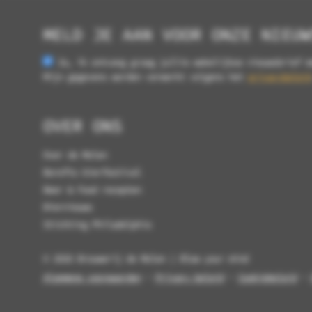
MELD JE AAN VOOR ONZE NIEUW
Ja, ik ontvang graag jullie wekelijkse nieuwsbrief m
Mijn gegevens worden verwerkt volgens het
privacybeleid
OVER ONS
Over de Molen
Borefts bierfestival
Beer & Food recepten
Biernieuws
Stichting Philadelphia
© 2026 Brouwerij de Molen | Blow your mind
Algemene voorwaarden
-
Privacy beleid
-
Cookiebeleid
-