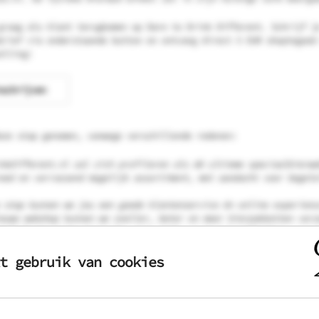
graag als klant terugkomen op Dare to Drink Different. Schrijf j
brief via onderstaande button en ontvang direct 5 EUR shoptegoed
elling!
nschrijven
eze stap genomen, vanwege verschillende redenen:
nkdifferent.nl zal zich profileren als dé ultieme speciaalbierwe
eed en verrassend mogelijk assortiment, met aandacht voor begele
 stap kunnen we jou een goede klantenservice én online experienc
euwe webshop kunnen we sneller, beter en meer bierpakketten verz
melijk een nieuw magazijn, waarvandaan onze bierpakketten verzon
t gebruik van cookies
 de focus leggen op een sterk wisselend en gevarieerd assortimen
ditions en bierpakketten. Elke maand voegen we vele nieuwe biere
 met ons gloednieuwe spaarpuntensysteem voor leuke prijzen en ko
r iedereen is er wat wils. Of je nu een leuk biercadeau zoekt of