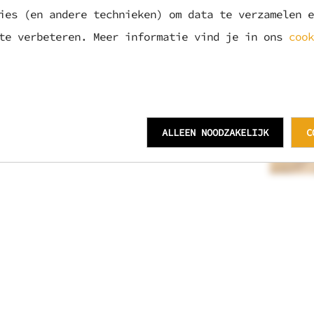
 ijs en natuurlijk een
ies (en andere technieken) om data te verzamelen e
 te verbeteren. Meer informatie vind je in ons
cook
Edition 2024 Barley Wine
.
mbineren erg mooi met de
ALLEEN NOODZAKELIJK
C