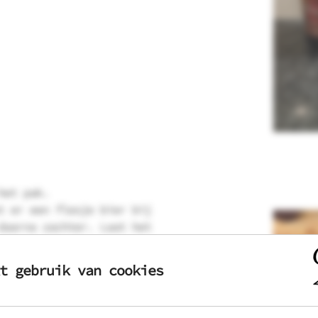
het pak.
t er een flesje bier bij
daarna zachter. Laat het
 de wafelijzers ingevet
t gebruik van cookies
el totdat deze aan beide