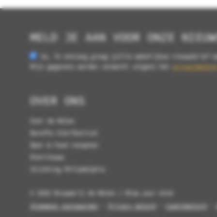
MELD JE AAN VOOR ONZE NIEUW
Ja, ik ontvang graag jullie wekelijkse nieuwsbrief m
Mijn gegevens worden verwerkt volgens het
privacybeleid
OVER ONS
Over de Molen
Borefts bierfestival
Beer & Food recepten
Biernieuws
Stichting Philadelphia
© 2026 Brouwerij de Molen | Blow your mind
Algemene voorwaarden
-
Privacy beleid
-
Cookiebeleid
-