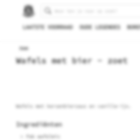
Zoeken
LAATSTE VOORRAAD
OUDE LEGENDES
BORE
Home
Wafels met bier - zoet
Wafels met kersenbiersaus en vanille-ijs.
Ingrediënten
Pak wafelmix