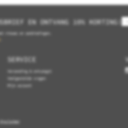
SBRIEF EN ONTVANG 10% KORTING!
et nieuws en aanbiedingen.
.
SERVICE
Verzending & ontvangst
Veelgestelde vragen
Mijn account
Disclaimer