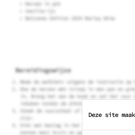
Kersen in pot
Vanille-ijs
Balcones Edition 2024 Barley Wine
Bereidingswijze
Maak de wafelmix volgens de instructie op 
Doe de kersen met siroop in een pan en gie
in. Breng het aan de kook en zet het vuur 
inkoken totdat de dikte naar wens is.
Steek de vuurschaal of bbq aan en zorg dat
Deze site maak
zijn.
Giet wat beslag in het ijzer en bak de waf
kanten mooi bruin en gaar is.