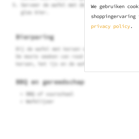
Serveer de wafel met de saus, een bolletje
We gebruiken cook
glas bier.
shoppingervaring
privacy policy
.
Bierparing
Bij de wafel met kersen serveer je
Balcones 
De mooie smaken van rood fruit en whiskey co
kersen, het ijs en de wafel
BBQ en gereedschap
BBQ of vuurschaal
Wafelijzer