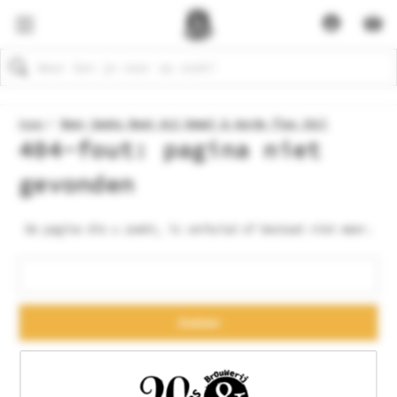
Zoeken
Home
Beer Geeks Beat ALS Hemel & Aarde fles 33cl
404-fout: pagina niet
gevonden
De pagina die u zoekt, is verhuisd of bestaat niet meer.
Trefwoord
zoeken: