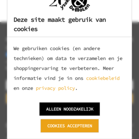
Deze site maakt gebruik van
cookies
MELD JE AAN VOOR ONZE NIEUWSBRIEF EN
ONTVANG 10% KORTING!
We gebruiken cookies (en andere
Ja, ik ontvang graag jullie wekelijkse nieuwsbrief met
technieken) om data te verzamelen en je
nieuws en aanbiedingen.
shoppingervaring te verbeteren. Meer
Mijn gegevens worden verwerkt volgens het
privacybeleid
.
informatie vind je in ons
cookiebeleid
en onze
privacy policy
.
Aanmelden
ALLEEN NOODZAKELIJK
OVER ONS
COOKIES ACCEPTEREN