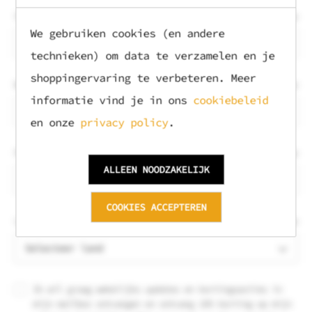
Straatnaam
VEREIST
We gebruiken cookies (en andere
technieken) om data te verzamelen en je
shoppingervaring te verbeteren. Meer
Woonplaats
VEREIST
informatie vind je in ons
cookiebeleid
en onze
privacy policy
.
Provincie
VEREIST
ALLEEN NOODZAKELIJK
COOKIES ACCEPTEREN
Land
VEREIST
Ik wil graag wekelijks updates en kortingsacties in
mijn mailbox ontvangen en ontvang 10% korting op mijn