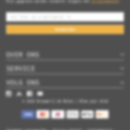
Mijn gegevens worden verwerkt volgens het
privacybeleid
.
Aanmelden
OVER ONS
SERVICE
VOLG ONS
© 2026 Brouwerij de Molen | Blow your mind