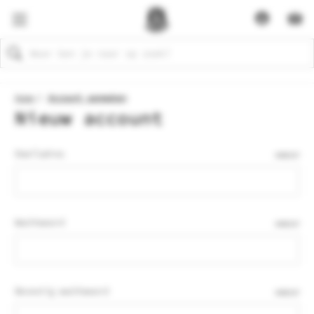
Zoeken
Home
Account aanmaken
Nieuw account
Emailadres
VEREIST
Wachtwoord
VEREIST
Bevestig wachtwoord
VEREIST