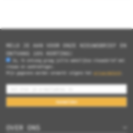
MELD JE AAN VOOR ONZE NIEUWSBRIEF EN
ONTVANG 10% KORTING!
Ja, ik ontvang graag jullie wekelijkse nieuwsbrief met
nieuws en aanbiedingen.
Mijn gegevens worden verwerkt volgens het
privacybeleid
.
Aanmelden
OVER ONS