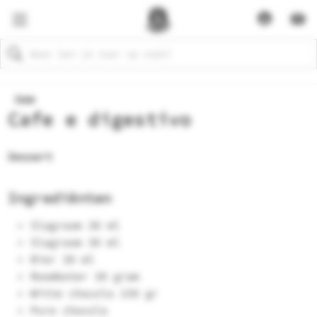
Zoeken
Home
Cafe e digestivo
Dessert
Ingrediënten
Slagroom 30 ml
Slagroom 30 ml
Bier 30 ml
Roomboter 30 gram
Witte chocola 150 gr
Pure chocola