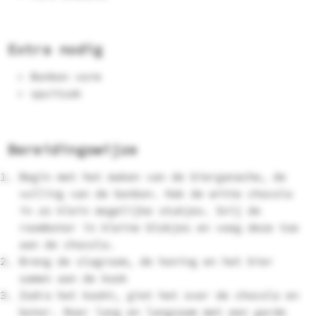
Extra nodig
Bonbon vorm
spuitzak
Bereidingswijze
Begin met het maken van de bierganache, de
vulling van de bonbon. Hak de witte chocola
in zo klein mogelijke stukjes. Snij de
roomboter in kleine blokjes en voeg deze toe
aan de chocola.
Breng de slagroom, de honing en het bier
samen aan de kook
Zodra het kookt, giet het over de chocola en
boter. Roer lang en langzaam met een garde