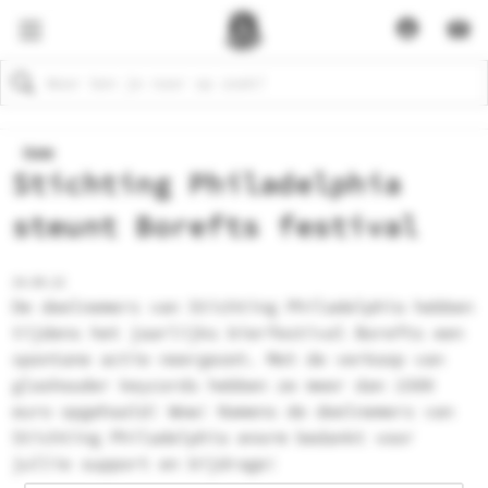
Zoeken
Home
Stichting Philadelphia
steunt Borefts festival
24.09.22
De deelnemers van Stichting Philadelphia hebben
tijdens het jaarlijks bierfestival Borefts een
spontane actie neergezet. Met de verkoop van
glashouder keycords hebben ze meer dan 1500
euro opgehaald! Wow! Namens de deelnemers van
Stichting Philadelphia enorm bedankt voor
jullie support en bijdrage!