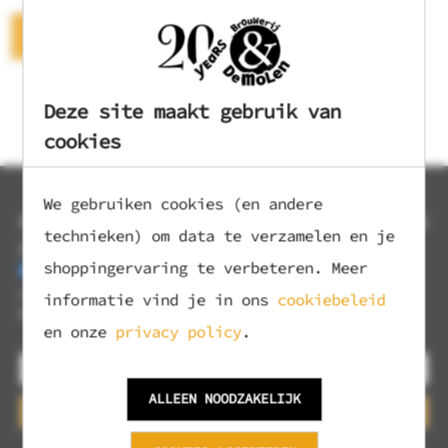
Ontdek Stichting Philadelphia
Deze site maakt gebruik van
cookies
We gebruiken cookies (en andere
MELD JE AAN VOOR ONZE NIEUWSBRIEF EN
technieken) om data te verzamelen en je
ONTVANG 10% KORTING!
shoppingervaring te verbeteren. Meer
Ja, ik ontvang graag jullie wekelijkse nieuwsbrief met
nieuws en aanbiedingen.
informatie vind je in ons
cookiebeleid
Mijn gegevens worden verwerkt volgens het
privacybeleid
.
en onze
privacy policy
.
ALLEEN NOODZAKELIJK
Aanmelden