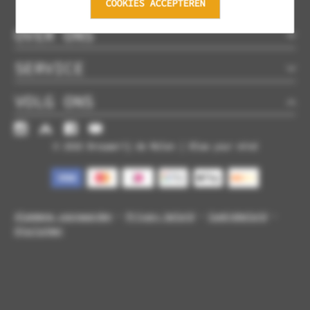
COOKIES ACCEPTEREN
OVER ONS
SERVICE
VOLG ONS
© 2026 Brouwerij de Molen | Blow your mind
Algemene voorwaarden
-
Privacy beleid
-
Cookiebeleid
-
Disclaimer