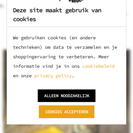
TIP:
Maak een portie Vlaamse friet per
Deze site maakt gebruik van
persoon en doe hier de Vlaamse stoof bovenop.
cookies
Eet smakelijk!
We gebruiken cookies (en andere
> Ontdek de Bok & Poot
technieken) om data te verzamelen en je
shoppingervaring te verbeteren. Meer
informatie vind je in ons
cookiebeleid
en onze
privacy policy
.
ALLEEN NOODZAKELIJK
COOKIES ACCEPTEREN